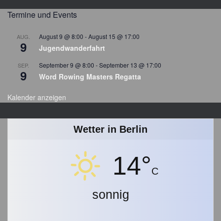
i
t
Termine und Events
r
a
August 9 @ 8:00
-
August 15 @ 17:00
AUG.
9
g
Jugendwanderfahrt
s
September 9 @ 8:00
-
September 13 @ 17:00
SEP.
a
9
Word Rowing Masters Regatta
r
c
Kalender anzeigen
h
i
v
Wetter in Berlin
14°
C
sonnig