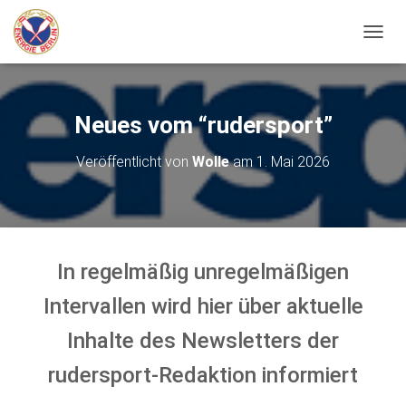
N
A
V
I
G
Neues vom “rudersport”
A
T
Veröffentlicht von
Wolle
am
1. Mai 2026
I
O
N
U
M
S
In regelmäßig unregelmäßigen
C
H
Intervallen wird hier über aktuelle
A
L
Inhalte des Newsletters der
T
E
rudersport-Redaktion informiert
N