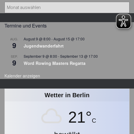
B
e
i
t
Termine und Events
r
a
August 9 @ 8:00
-
August 15 @ 17:00
AUG.
9
g
Jugendwanderfahrt
s
September 9 @ 8:00
-
September 13 @ 17:00
SEP.
a
9
Word Rowing Masters Regatta
r
c
Kalender anzeigen
h
i
v
Wetter in Berlin
21°
C