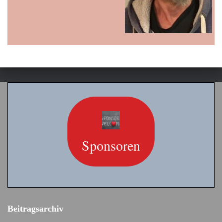
Sponsoren
Beitragsarchiv