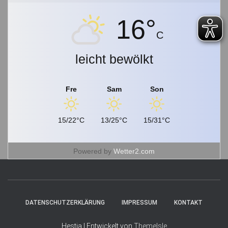
16°
C
leicht bewölkt
Fre
Sam
Son
15/22°C
13/25°C
15/31°C
Powered by
Wetter2.com
DATENSCHUTZERKLÄRUNG
IMPRESSUM
KONTAKT
Hestia | Entwickelt von
ThemeIsle