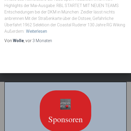
Highlights der Mai-Ausgabe: RBL STARTET MIT NEUEN TEAMS
Entscheidungen bei der DKM in München: Zeidler lässt nichts
anbrennen Mit der Straßenkarte über die Ostsee, Gefährliche
Überfahrt 1962 Selektion der Coastal Ruderer 130 Jahre RG Wiking
Außerdem:
Weiterlesen
Von
Wolle
, vor
3 Monaten
Sponsoren