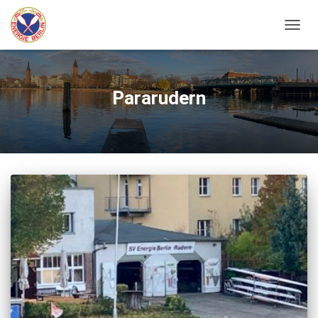
NAVIG
UMSC
Pararudern