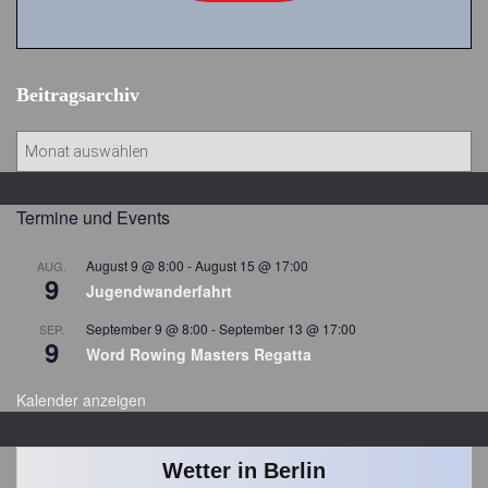
Beitragsarchiv
B
e
i
t
Termine und Events
r
a
August 9 @ 8:00
-
August 15 @ 17:00
AUG.
9
g
Jugendwanderfahrt
s
September 9 @ 8:00
-
September 13 @ 17:00
SEP.
a
9
Word Rowing Masters Regatta
r
c
Kalender anzeigen
h
i
v
Wetter in Berlin