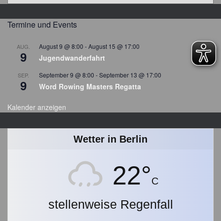
e
i
t
Termine und Events
r
a
August 9 @ 8:00
-
August 15 @ 17:00
AUG.
9
g
Jugendwanderfahrt
s
September 9 @ 8:00
-
September 13 @ 17:00
SEP.
a
9
Word Rowing Masters Regatta
r
c
Kalender anzeigen
h
i
v
Wetter in Berlin
22°
C
stellenweise Regenfall