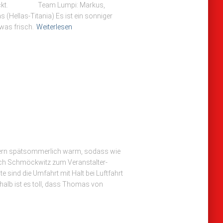
24 steckt. Team Lumpi: Markus,
as (Hellas-Titania) Es ist ein sonniger
was frisch.
Weiterlesen
ern spätsommerlich warm, sodass wie
nach Schmöckwitz zum Veranstalter-
 sind die Umfahrt mit Halt bei Luftfahrt
shalb ist es toll, dass Thomas von