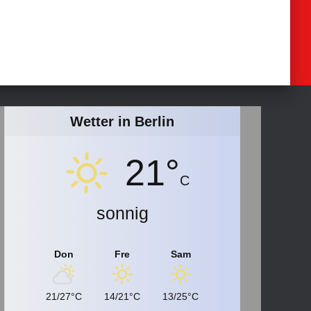
Wetter in Berlin
21°
C
sonnig
Don
Fre
Sam
21/27°C
14/21°C
13/25°C