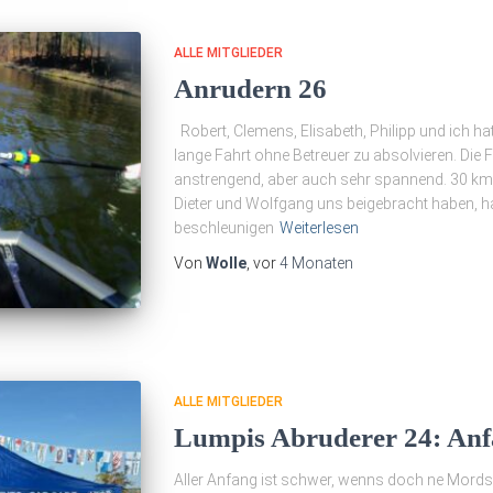
ALLE MITGLIEDER
Anrudern 26
Robert, Clemens, Elisabeth, Philipp und ich 
lange Fahrt ohne Betreuer zu absolvieren. Die
anstrengend, aber auch sehr spannend. 30 km s
Dieter und Wolfgang uns beigebracht haben, hat 
beschleunigen
Weiterlesen
Von
Wolle
, vor
4 Monaten
ALLE MITGLIEDER
Lumpis Abruderer 24: Anf
Aller Anfang ist schwer, wenns doch ne Mords