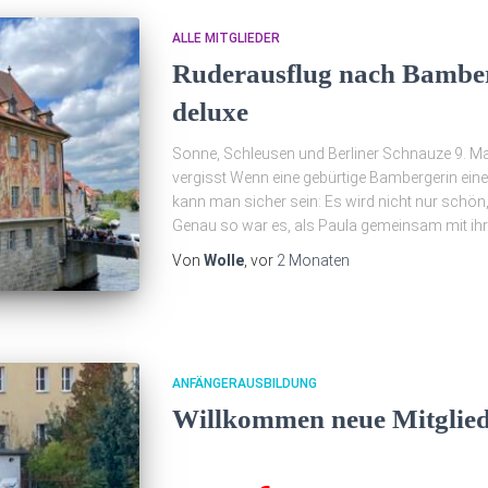
ALLE MITGLIEDER
Ruderausflug nach Bamber
deluxe
Sonne, Schleusen und Berliner Schnauze 9. Ma
vergisst Wenn eine gebürtige Bambergerin eine
kann man sicher sein: Es wird nicht nur schön,
Genau so war es, als Paula gemeinsam mit ihr
Von
Wolle
, vor
2 Monaten
ANFÄNGERAUSBILDUNG
Willkommen neue Mitglied