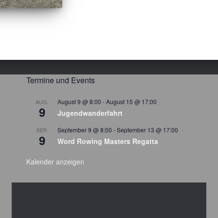
Termine und Events
August 9 @ 8:00
-
August 15 @ 17:00
AUG.
9
Jugendwanderfahrt
September 9 @ 8:00
-
September 13 @ 17:00
SEP.
9
Word Rowing Masters Regatta
Kalender anzeigen