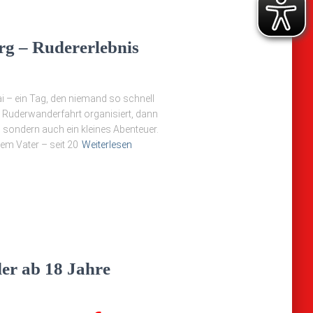
g – Rudererlebnis
i – ein Tag, den niemand so schnell
 Ruderwanderfahrt organisiert, dann
 sondern auch ein kleines Abenteuer.
em Vater – seit 20
Weiterlesen
er ab 18 Jahre