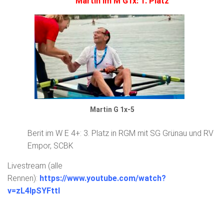
Martin im M G1x: 1. Platz
Martin G 1x-5
Berit im W E 4+: 3. Platz in RGM mit SG Grünau und RV
Empor, SCBK
Livestream (alle
Rennen):
https://www.youtube.com/watch?
v=zL4lpSYFttI