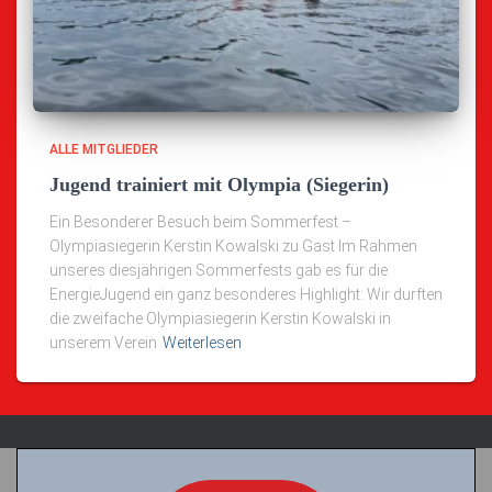
ALLE MITGLIEDER
Jugend trainiert mit Olympia (Siegerin)
Ein Besonderer Besuch beim Sommerfest –
Olympiasiegerin Kerstin Kowalski zu Gast Im Rahmen
unseres diesjährigen Sommerfests gab es für die
EnergieJugend ein ganz besonderes Highlight: Wir durften
die zweifache Olympiasiegerin Kerstin Kowalski in
unserem Verein
Weiterlesen