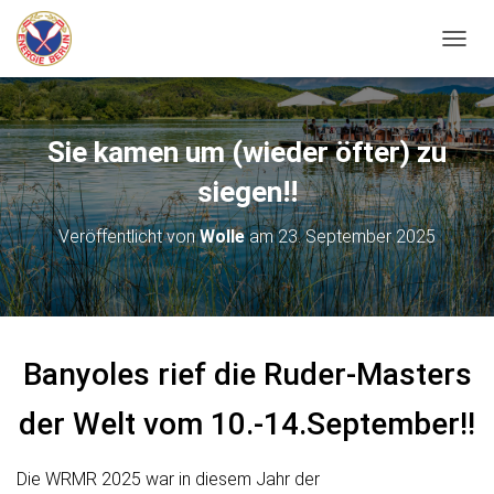
N
A
V
I
G
Sie kamen um (wieder öfter) zu
A
T
siegen!!
I
O
Veröffentlicht von
Wolle
am
23. September 2025
N
U
M
S
C
H
Banyoles rief die Ruder-Masters
A
L
T
der Welt vom 10.-14.September!!
E
N
Die WRMR 2025 war in diesem Jahr der