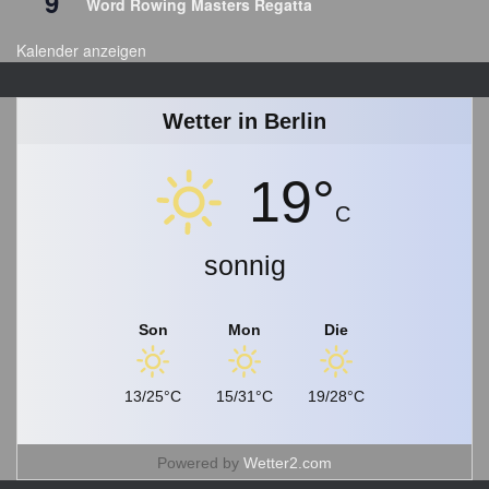
9
Word Rowing Masters Regatta
r
c
Kalender anzeigen
h
i
v
Wetter in Berlin
19°
C
sonnig
Son
Mon
Die
13/25°C
15/31°C
19/28°C
Powered by
Wetter2.com