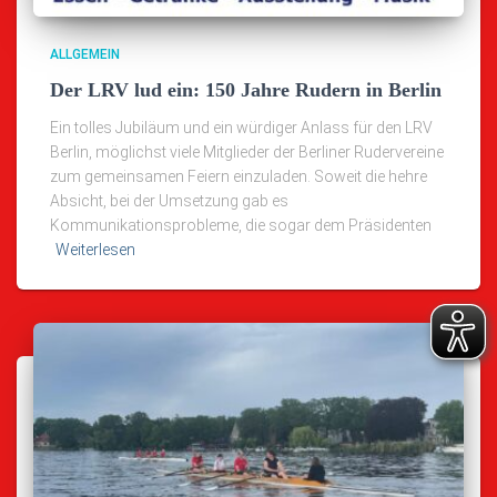
ALLGEMEIN
Der LRV lud ein: 150 Jahre Rudern in Berlin
Ein tolles Jubiläum und ein würdiger Anlass für den LRV
Berlin, möglichst viele Mitglieder der Berliner Rudervereine
zum gemeinsamen Feiern einzuladen. Soweit die hehre
Absicht, bei der Umsetzung gab es
Kommunikationsprobleme, die sogar dem Präsidenten
Weiterlesen