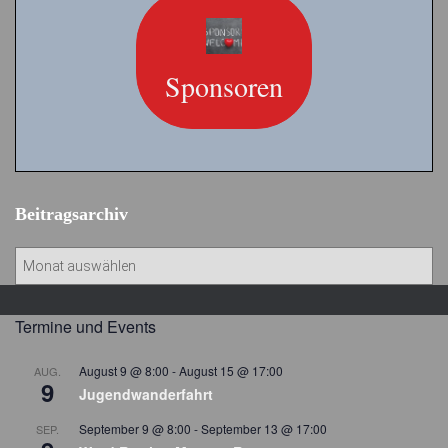
Sponsoren
Beitragsarchiv
B
e
i
t
Termine und Events
r
a
August 9 @ 8:00
-
August 15 @ 17:00
AUG.
9
g
Jugendwanderfahrt
s
September 9 @ 8:00
-
September 13 @ 17:00
SEP.
a