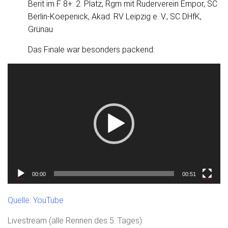
Berit im F 8+: 2. Platz, Rgm mit Ruderverein Empor, SC
Berlin-Koepenick, Akad. RV Leipzig e. V., SC DHfK,
Grünau
Das Finale war besonders packend:
V
i
d
e
o
-
P
l
a
00:00
00:51
y
e
Quelle: YouTube
r
Livestream (alle Rennen des 5. Tages):