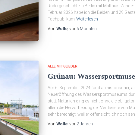
Rudergeschichte in Berlin mit Matthias Zander
Februar 2026 habe ich die Beiden und 29 Gäste a
Fachpublikum
Weiterlesen
Von
Wolle
, vor
6 Monaten
ALLE MITGLIEDER
Grünau: Wassersportmuse
Am 6. September 2024 fand an historischer, aber
Neueröffnung des Wassersportmuseums durch
statt. Natürlich ging es nicht ohne die oblig
allem die Hervorhebung der Verdienste von M
sehr berechtigt, weil er offensichtlich noch seh
Von
Wolle
, vor
2 Jahren