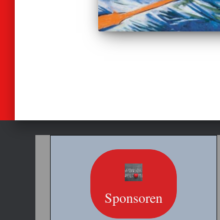
Seitennummer
der
Beiträge
Sponsoren