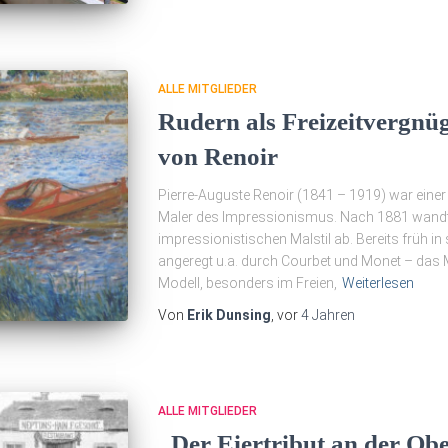
ALLE MITGLIEDER
Rudern als Freizeitvergnüg
von Renoir
Pierre-Auguste Renoir (1841 – 1919) war eine
Maler des Impressionismus. Nach 1881 wandt
impressionistischen Malstil ab. Bereits früh in
angeregt u.a. durch Courbet und Monet – das
Modell, besonders im Freien,
Weiterlesen
Von
Erik Dunsing
, vor
4 Jahren
ALLE MITGLIEDER
„Der Eiertribut an der Ob