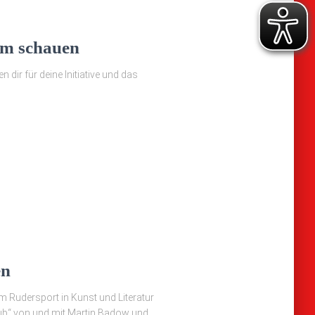
m schauen
n dir für deine Initiative und das
en
 Rudersport in Kunst und Literatur
lub“ von und mit Martin Badow und