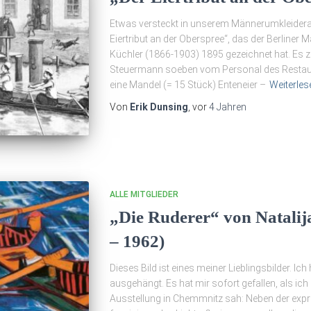
Etwas versteckt in unserem Männerumkleiderau
Eiertribut an der Oberspree“, das der Berliner 
Küchler (1866-1903) 1895 gezeichnet hat. Es z
Steuermann soeben vom Personal des Restaura
eine Mandel (= 15 Stück) Enteneier –
Weiterles
Von
Erik Dunsing
, vor
4 Jahren
ALLE MITGLIEDER
„Die Ruderer“ von Natali
– 1962)
Dieses Bild ist eines meiner Lieblingsbilder. Ic
ausgehängt. Es hat mir sofort gefallen, als ich 
Ausstellung in Chemmnitz sah: Neben der expr