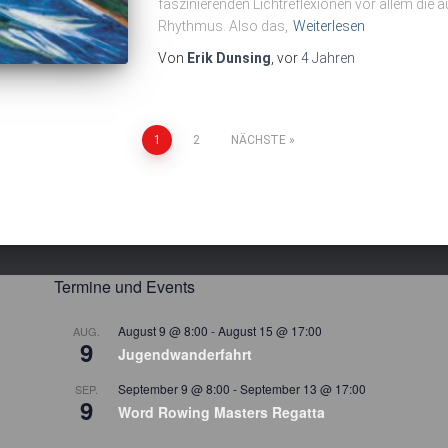
faszinierenden Lichtreflexionen vor allem die 
Rhythmus. Also das,
Weiterlesen
Von
Erik Dunsing
, vor
4 Jahren
ierung
1
2
NÄCHSTE
Termine und Events
August 9 @ 8:00
-
August 15 @ 17:00
AUG.
9
Jugendwanderfahrt
September 9 @ 8:00
-
September 13 @ 17:00
SEP.
9
Word Rowing Masters Regatta