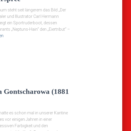
m steht seit längerem das Bild „Der
Maler und Illustrator Carl Hermann
eigt ein Sportruderboot, dessen
nts „Neptuns-Hain“ den „Eiertribut“ –
en
ja Gontscharowa (1881
h hatte es schon mal in unserer Kantine
es vor einigen Jahren in einer
essiven Farbigkeit und den