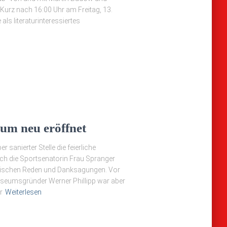
 Kurz nach 16:00 Uhr am Freitag, 13.
ls literaturinteressiertes
um neu eröffnet
 sanierter Stelle die feierliche
 die Sportsenatorin Frau Spranger
atorischen Reden und Danksagungen. Vor
useumsgründer Werner Phillipp war aber
r
Weiterlesen