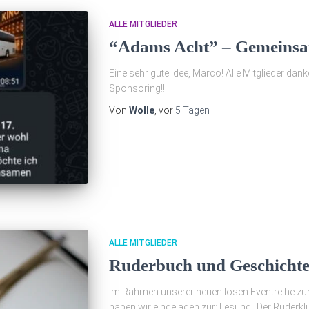
ALLE MITGLIEDER
“Adams Acht” – Gemeinsa
Eine sehr gute Idee, Marco! Alle Mitglieder danke
Sponsoring!!
Von
Wolle
, vor
5 Tagen
ALLE MITGLIEDER
Ruderbuch und Geschicht
Im Rahmen unserer neuen losen Eventreihe zum
haben wir eingeladen zur: Lesung „Der Ruderk