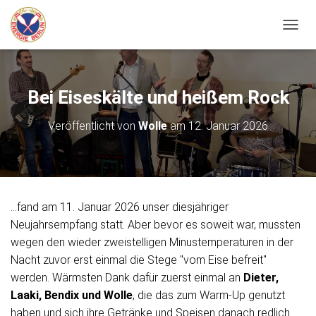
N
A
V
I
G
Bei Eiseskälte und heißem Rock
A
T
Veröffentlicht von
Wolle
am
12. Januar 2026
I
O
N
U
M
S
...fand am 11. Januar 2026 unser diesjähriger
C
Neujahrsempfang statt. Aber bevor es soweit war, mussten
H
A
wegen den wieder zweistelligen Minustemperaturen in der
L
Nacht zuvor erst einmal die Stege "vom Eise befreit"
T
werden. Wärmsten Dank dafür zuerst einmal an
Dieter,
E
N
Laaki, Bendix und Wolle
, die das zum Warm-Up genutzt
haben und sich ihre Getränke und Speisen danach redlich