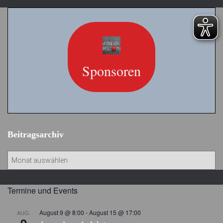
Sponsoren
Beitragsarchiv
B
e
i
t
Termine und Events
r
a
August 9 @ 8:00
-
August 15 @ 17:00
AUG.
g