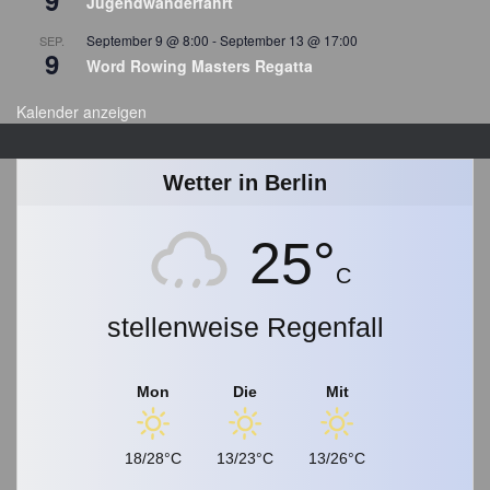
9
Jugendwanderfahrt
s
September 9 @ 8:00
-
September 13 @ 17:00
SEP.
a
9
Word Rowing Masters Regatta
r
c
Kalender anzeigen
h
i
v
Wetter in Berlin
25°
C
stellenweise Regenfall
Mon
Die
Mit
18/28°C
13/23°C
13/26°C