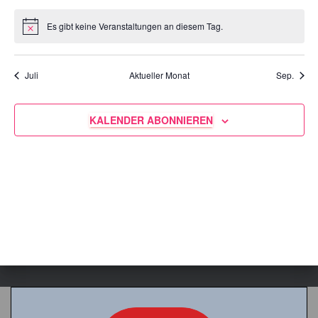
Veranstaltungen
Veranstaltungen
Veranstaltungen
Veranstaltungen
Veranstaltungen
Veranstaltunge
Veranst
Es gibt keine Veranstaltungen an diesem Tag.
Hinweis
Juli
Aktueller Monat
Sep.
KALENDER ABONNIEREN