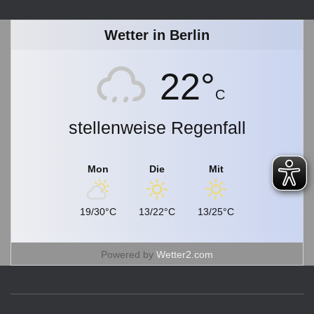
r
c
Wetter in Berlin
h
i
v
22°
C
stellenweise Regenfall
Mon
Die
Mit
19/30°C
13/22°C
13/25°C
Powered by
Wetter2.com