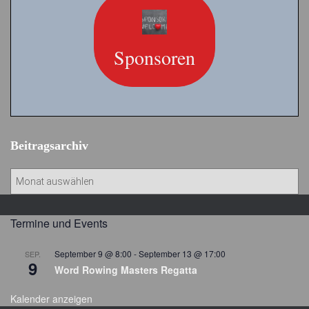
Sponsoren
Beitragsarchiv
B
e
i
t
Termine und Events
r
a
September 9 @ 8:00
-
September 13 @ 17:00
SEP.
9
g
Word Rowing Masters Regatta
s
a
Kalender anzeigen