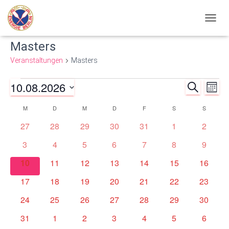
NAVIG
UMSC
Masters
Veranstaltungen
Masters
10.08.2026
Veranstaltungen
SUCHE
Ve
Verans
MONA
Datum
An
M
MONTAG
D
DIENSTAG
M
MITTWOCH
D
DONNERSTAG
F
FREITAG
S
SAMSTAG
S
SONNT
Such-
Kalender
wählen.
0
0
0
0
0
0
0
27
28
29
30
31
1
2
Nav
und
von
Veranstaltungen
Veranstaltungen
Veranstaltungen
Veranstaltungen
Veranstaltungen
Veranstaltunge
Veranst
0
0
0
0
0
0
0
3
4
5
6
7
8
9
Veranstaltungen
Veranstaltungen
Veranstaltungen
Veranstaltungen
Veranstaltungen
Veranstaltunge
Veranst
Ansich
Veranstaltungen
0
0
0
0
0
0
0
10
11
12
13
14
15
16
Veranstaltungen
Veranstaltungen
Veranstaltungen
Veranstaltungen
Veranstaltungen
Veranstaltungen
Veranst
0
0
0
0
0
0
0
17
18
19
20
21
22
23
Veranstaltungen
Veranstaltungen
Veranstaltungen
Veranstaltungen
Veranstaltungen
Veranstaltungen
Veranst
0
0
0
0
0
0
0
24
25
26
27
28
29
30
Veranstaltungen
Veranstaltungen
Veranstaltungen
Veranstaltungen
Veranstaltungen
Veranstaltungen
Veranst
0
0
0
0
0
0
0
31
1
2
3
4
5
6