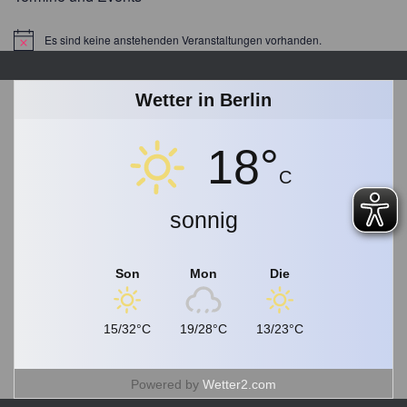
r
a
Es sind keine anstehenden Veranstaltungen vorhanden.
Hinweis
g
s
a
Wetter in Berlin
r
c
18°
h
i
C
v
sonnig
Son
Mon
Die
15/32°C
19/28°C
13/23°C
Powered by
Wetter2.com