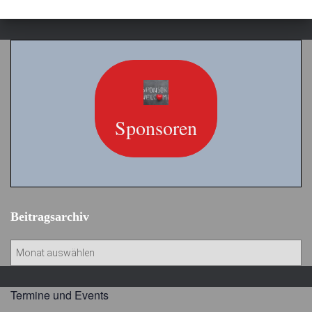
Sponsoren
Beitragsarchiv
B
e
i
t
Termine und Events
r