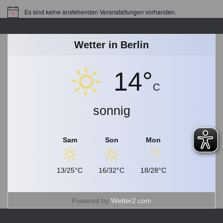
a
Es sind keine anstehenden Veranstaltungen vorhanden.
Hinweis
g
s
a
Wetter in Berlin
r
c
14°
h
i
C
v
sonnig
Sam
Son
Mon
13/25°C
16/32°C
18/28°C
Powered by
Wetter2.com