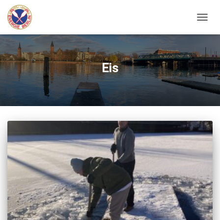
NAVIG
UMSC
Eis