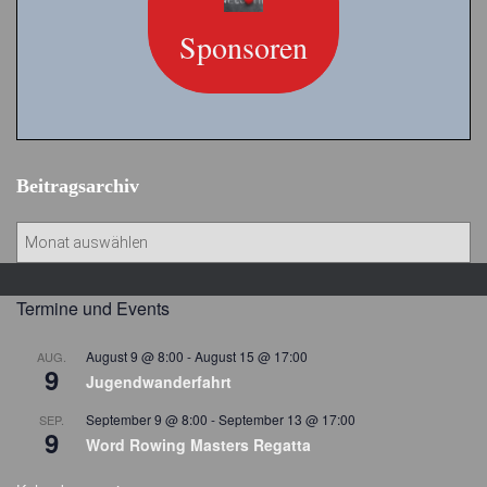
Sponsoren
Beitragsarchiv
B
e
i
t
Termine und Events
r
a
August 9 @ 8:00
-
August 15 @ 17:00
AUG.
9
g
Jugendwanderfahrt
s
September 9 @ 8:00
-
September 13 @ 17:00
SEP.
a
9
Word Rowing Masters Regatta
r
c