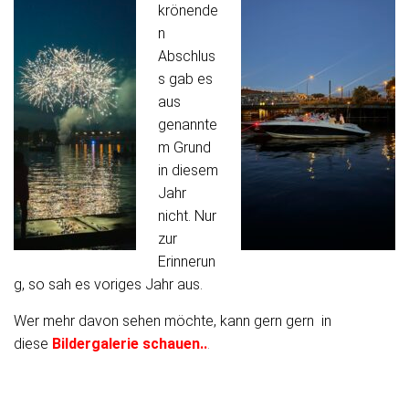
krönende
n
Abschlus
s gab es
aus
genannte
m Grund
in diesem
Jahr
nicht. Nur
zur
Erinnerun
g, so sah es voriges Jahr aus.
Wer mehr davon sehen möchte, kann gern gern in
diese
Bildergalerie schauen..
.