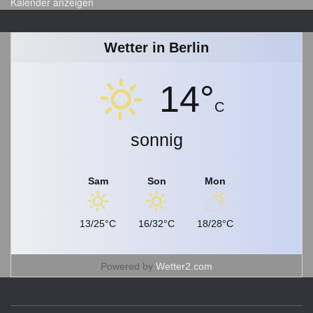
Kalender anzeigen
h
i
v
Wetter in Berlin
14°
C
sonnig
Sam
Son
Mon
13/25°C
16/32°C
18/28°C
Powered by
Wetter2.com