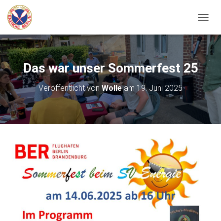
N
A
V
I
G
Das war unser Sommerfest 25
A
T
Veröffentlicht von
Wolle
am
19. Juni 2025
I
O
N
U
M
S
C
H
A
L
T
E
N