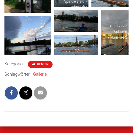
Spindlersfeld_-
_Dahmeufer
07-10-2022
Auf dem
Mügelsee-3
Kategorien:
ALLGEMEIN
Schlagwörter:
Gallerie