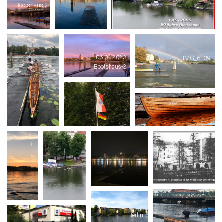
Bootshaus-2
06-04-2023
IMG_6139
Bootshaus-3
Berlin-