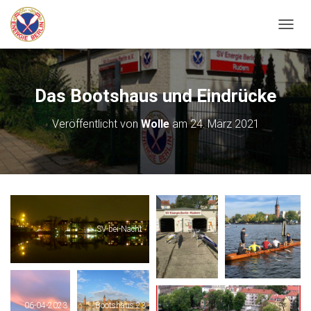
N
A
V
I
G
Das Bootshaus und Eindrücke
A
T
Veröffentlicht von
Wolle
am
24. März 2021
I
O
N
U
M
S
C
H
SV-bei-Nacht
A
L
T
E
N
06-04-2023
Bootshaus 23