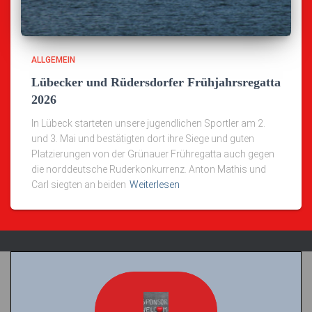
ALLGEMEIN
Lübecker und Rüdersdorfer Frühjahrsregatta
2026
In Lübeck starteten unsere jugendlichen Sportler am 2.
und 3. Mai und bestätigten dort ihre Siege und guten
Platzierungen von der Grünauer Frühregatta auch gegen
die norddeutsche Ruderkonkurrenz. Anton Mathis und
Carl siegten an beiden
Weiterlesen