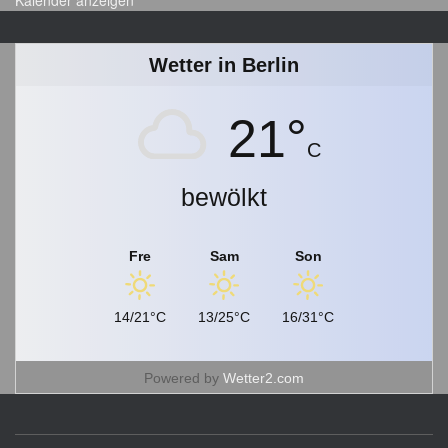
Kalender anzeigen
h
i
v
Wetter in Berlin
21°
C
bewölkt
Fre
Sam
Son
14/21°C
13/25°C
16/31°C
Powered by
Wetter2.com