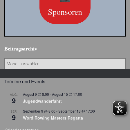
Sponsoren
Beitragsarchiv
B
e
i
t
Termine und Events
r
a
August 9 @ 8:00
-
August 15 @ 17:00
AUG.
9
g
Jugendwanderfahrt
s
September 9 @ 8:00
-
September 13 @ 17:00
SEP.
a
9
Word Rowing Masters Regatta
r
c