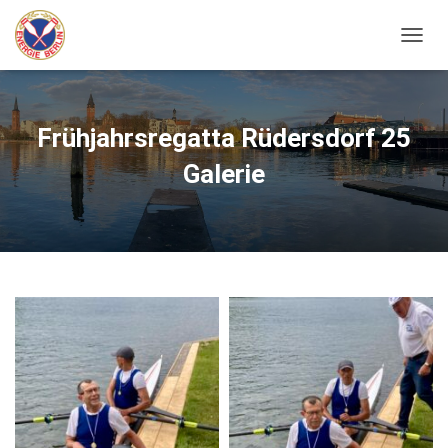
N
A
V
I
G
Frühjahrsregatta Rüdersdorf 25
A
T
Galerie
I
O
N
U
M
S
C
H
A
L
T
E
N