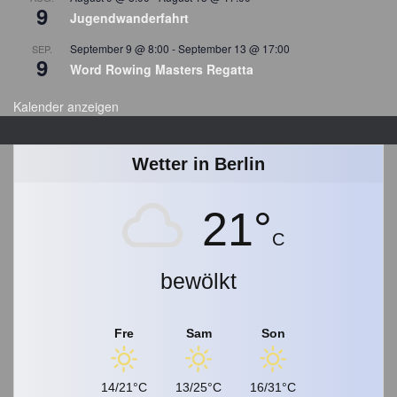
9
g
Jugendwanderfahrt
s
September 9 @ 8:00
-
September 13 @ 17:00
SEP.
a
9
Word Rowing Masters Regatta
r
c
Kalender anzeigen
h
i
v
Wetter in Berlin
21°
C
bewölkt
Fre
Sam
Son
14/21°C
13/25°C
16/31°C