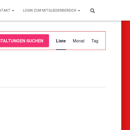
NTAKT
LOGIN ZUM MITGLIEDERBEREICH
Veranstaltun
STALTUNGEN SUCHEN
Liste
Monat
Tag
Ansichten-
Navigation