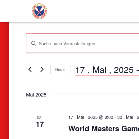
Veranstaltungen
Veranstaltungen
Geben
Sie
Das
Such-
Schlüsselwort.
17 , Mai , 2025
 -
Suche
Heute
nach
und
Datum
Veranstaltungen
wählen.
Schlüsselwort.
Ansichtennavigation
Mai 2025
17 , Mai , 2025 @ 8:00
-
30 , Mai ,
SA.
17
World Masters Game