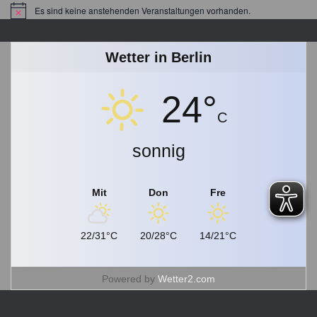
a
Es sind keine anstehenden Veranstaltungen vorhanden.
Hinweis
g
s
a
Wetter in Berlin
r
c
24°
h
i
C
v
sonnig
Mit
Don
Fre
22/31°C
20/28°C
14/21°C
Powered by
Wetter2.com