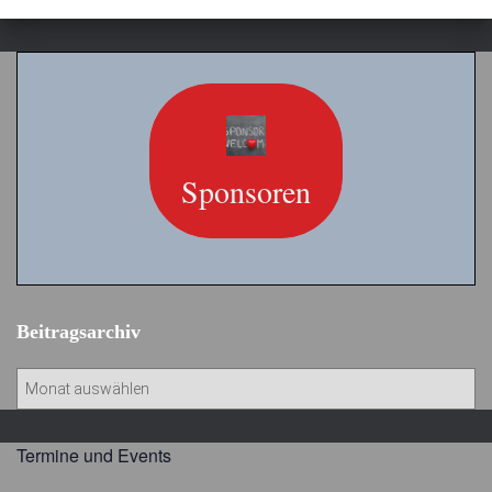
Sponsoren
Beitragsarchiv
B
e
i
t
Termine und Events
r