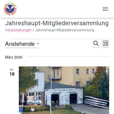
NAVIG
UMSC
Jahreshaupt-Mitgliederversammlung
Veranstaltungen
Jahreshaupt-Mitgliederversammlung
Anstehende
Veranstaltungen
SUCHE
Ve
Verans
LISTE
Datum
An
Such-
wählen.
März 2026
Nav
und
MI.
18
Ansich