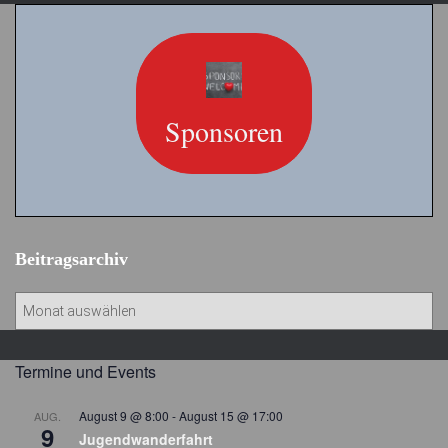
Sponsoren
Beitragsarchiv
B
e
i
t
Termine und Events
r
a
August 9 @ 8:00
-
August 15 @ 17:00
AUG.
9
g
Jugendwanderfahrt