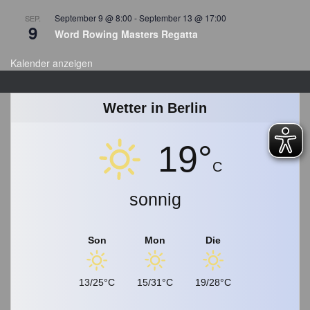
s
September 9 @ 8:00
-
September 13 @ 17:00
SEP.
a
9
Word Rowing Masters Regatta
r
c
Kalender anzeigen
h
i
v
Wetter in Berlin
19°
C
sonnig
Son
Mon
Die
13/25°C
15/31°C
19/28°C