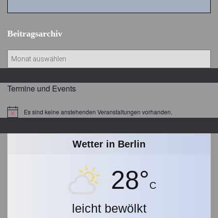
Beitragsarchiv
B
e
i
t
Termine und Events
r
a
Es sind keine anstehenden Veranstaltungen vorhanden.
Hinweis
g
s
a
Wetter in Berlin
r
c
28°
h
i
C
v
leicht bewölkt