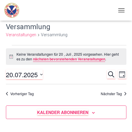
NAVIG
UMSC
Versammlung
Veranstaltungen
Versammlung
Veranstaltungen
Keine Veranstaltungen für 20 , Juli , 2025 vorgesehen. Hier geht
Hinweis
es zu den
nächsten bevorstehenden Veranstaltungen
.
für
20.07.2025
SUCHE
Ve
Verans
20
TAG
Datum
An
Such-
wählen.
,
Vorheriger Tag
Nächster Tag
Nav
und
Juli
KALENDER ABONNIEREN
Ansich
,
2025