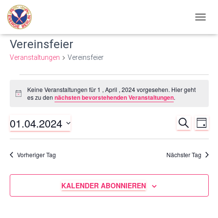
NAVIG
UMSC
Vereinsfeier
Veranstaltungen
Vereinsfeier
Veranstaltungen
Keine Veranstaltungen für 1 , April , 2024 vorgesehen. Hier geht
Hinweis
es zu den
nächsten bevorstehenden Veranstaltungen
.
für
01.04.2024
SUCHE
Ve
Verans
1
TAG
Datum
An
Such-
wählen.
,
Vorheriger Tag
Nächster Tag
Nav
und
April
KALENDER ABONNIEREN
Ansich
,
2024