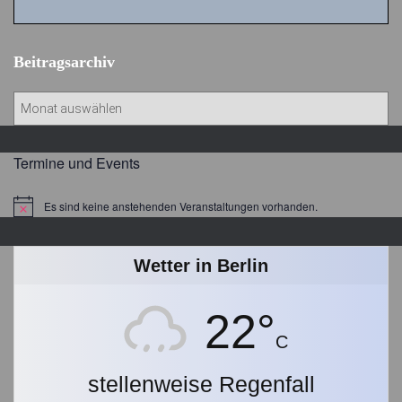
Beitragsarchiv
B
e
i
t
Termine und Events
r
a
Es sind keine anstehenden Veranstaltungen vorhanden.
Hinweis
g
s
a
Wetter in Berlin
r
c
22°
h
i
C
v
stellenweise Regenfall